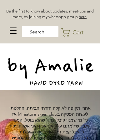
Be the first to know about updates, meet-ups and
more, by joining my whatsapp group
here
.
Cart
אחרי תקופה לא קלה חזרתי הביתה. החלטתי
לעשות הפסקה בMiniature skein club אז
כל מי שמנוי קיבלו מייל שהוא בוטל. המנוי
שכבר שילמתם עליו אני אכין ואני אשלח, יקח
לי אבל קצת זמן. אני צריכה רגע לחזור
הביתה לחזור לעצמי להתמודד עם החופש