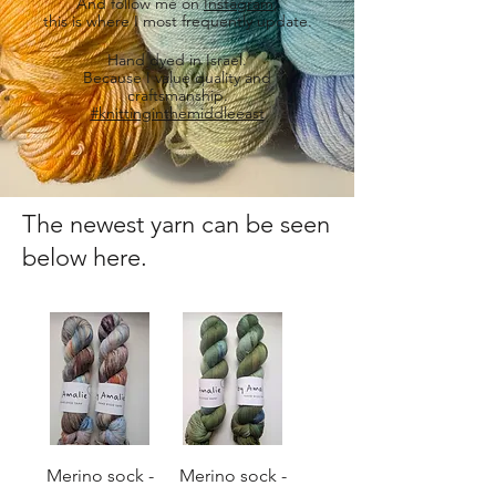
And follow me on
Instagram
,
this is where I most frequently update.
Hand dyed in Israel.
Because I value quality and
craftsmanship.
#knittinginthemiddleeast
The newest yarn can be seen
below here.
Merino sock -
Merino sock -