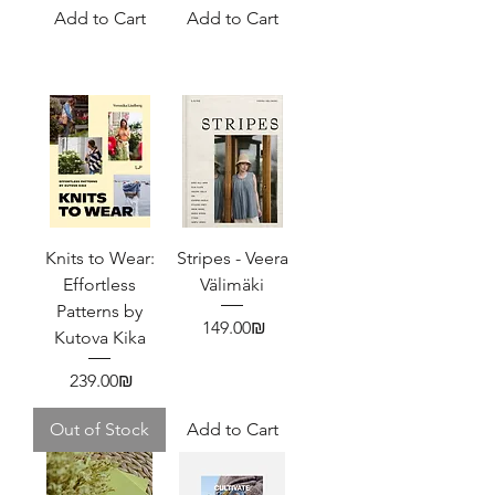
Add to Cart
Add to Cart
Knits to Wear:
Stripes - Veera
Effortless
Välimäki
Patterns by
Price
‏149.00 ‏₪
Kutova Kika
Price
‏239.00 ‏₪
Out of Stock
Add to Cart