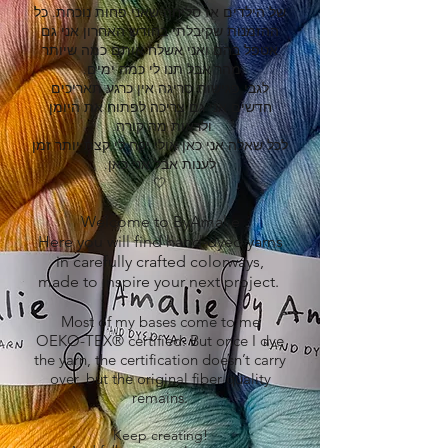
של הילדים אז סליחה שאני פחות נוכחת. כל
ההזמנות שקיבלתי בחודש האחרון אני גם
אטפל בהם ואני אשלח אותם כמה שיותר
מהר אבל תנו לי כמה ימים.
לגבי פגישות סריגה אין כרגע תאריכים
חדשים אני גם צריכה לפתוח את היומן
ולראות מה קורה.
לכל שאלה אני כאן אולי יקח לי קצת יותר זמן
לענות אבל אני כאן.
🤍
Welcome to ByAmalie
Here you will find hand-dyed yarns
in carefully crafted colorways,
made to inspire your next project.
Most of my bases come to me
OEKO-TEX® certified. But once I dye
the yarn, the certification doesn’t carry
over, but the original fiber quality
remains.
Keep creating!